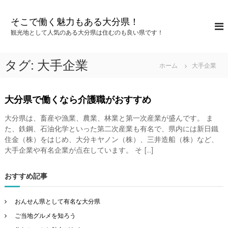
コ
ン
そこで働く魅力もある大分県！
テ
観光地として人気のある大分県は住むのも良い県です！
ン
ツ
へ
タグ:
大手企業
ホーム
大手企業
ス
キ
ッ
大分県で働くなら介護職がおすすめ
プ
大分県は、畜産や漁業、農業、林業と第一次産業が盛んです。 ま
た、鉄鋼、石油化学といった第二次産業も有名で、県内には新日鐵
住金（株）をはじめ、大分キヤノン（株）、三井造船（株）など、
大手企業や有名企業が点在しています。 そ […]
おすすめ記事
おんせん県として有名な大分県
ご当地グルメを知ろう