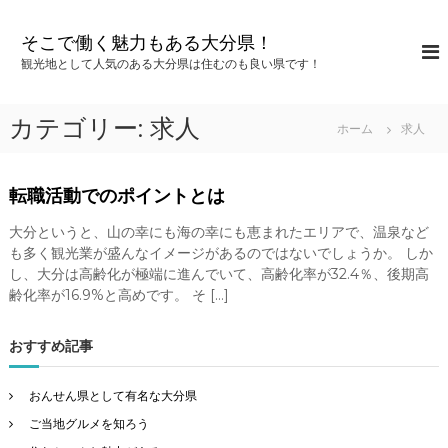
コ
ン
そこで働く魅力もある大分県！
テ
観光地として人気のある大分県は住むのも良い県です！
ン
ツ
へ
カテゴリー:
求人
ホーム
求人
ス
キ
ッ
転職活動でのポイントとは
プ
大分というと、山の幸にも海の幸にも恵まれたエリアで、温泉など
も多く観光業が盛んなイメージがあるのではないでしょうか。 しか
し、大分は高齢化が極端に進んでいて、高齢化率が32.4％、後期高
齢化率が16.9%と高めです。 そ […]
おすすめ記事
おんせん県として有名な大分県
ご当地グルメを知ろう