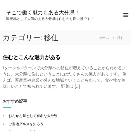
コ
ン
そこで働く魅力もある大分県！
テ
観光地として人気のある大分県は住むのも良い県です！
ン
ツ
へ
カテゴリー:
移住
ホーム
移住
ス
キ
ッ
住むとこんな魅力がある
プ
IターンやUターンで大分県への移住が増えていることからわかるよ
うに、大分県に住むということにはたくさんの魅力があります。 例
えば、畜産業や農業が盛んな地域ということもあって、食べ物が美
味しいことで知られています。 野菜は […]
おすすめ記事
おんせん県として有名な大分県
ご当地グルメを知ろう