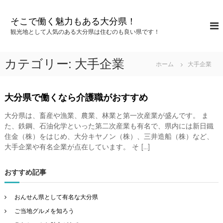
コ
ン
そこで働く魅力もある大分県！
テ
観光地として人気のある大分県は住むのも良い県です！
ン
ツ
へ
カテゴリー:
大手企業
ホーム
大手企業
ス
キ
ッ
大分県で働くなら介護職がおすすめ
プ
大分県は、畜産や漁業、農業、林業と第一次産業が盛んです。 ま
た、鉄鋼、石油化学といった第二次産業も有名で、県内には新日鐵
住金（株）をはじめ、大分キヤノン（株）、三井造船（株）など、
大手企業や有名企業が点在しています。 そ […]
おすすめ記事
おんせん県として有名な大分県
ご当地グルメを知ろう