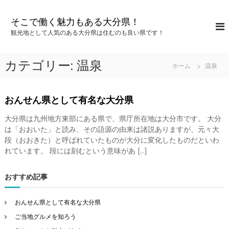
コ
ン
そこで働く魅力もある大分県！
テ
観光地として人気のある大分県は住むのも良い県です！
ン
ツ
へ
カテゴリー:
温泉
ホーム
温泉
ス
キ
ッ
おんせん県として有名な大分県
プ
大分県は九州地方東部にある県で、県庁所在地は大分市です。 大分
は「おおいた」と読み、その語源の由来は諸説ありますが、元々大
段（おおきた）と呼ばれていたものが大分に変化したものだといわ
れています。 段には刻むという意味があ […]
おすすめ記事
おんせん県として有名な大分県
ご当地グルメを知ろう